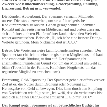
Zwecke wie Kundenabwerbung, Gelderpressung, Phishing,
Erpressung, Betrug usw. verwendet.
Die Kunden-Abwerbung: Der Spammer versucht, Mitglieder
unseres Dienstes abzuwerben, um sie auf betrügerische
Konkurrenzseiten zu locken. Genau gesagt nehmen Spammer
Kontakt mit den registrierten Mitgliedern auf und bieten diese an,
sich auf einer anderen Plattform/einer konkurrierenden Webseite
weiter auszutauschen. Beispiel: „Hi, ich habe eine bessere Dating-
Website gefunden. Mein Nickname dort ist XXX“.
Betrug: Die Vorgehensweise kann folgendermaßen aussehen: Der
Spammer tauscht sich mit einem registrierten Mitglied aus und baut
eine emotionale Bindung zu ihm auf. Der Spammer gibt
anschließend irgendeinen Grund vor, um das Mitglied um Geld zu
bitten (Todesfall in der Familie, Kauf eines Flugtickets, um das
registrierte Mitglied zu erreichen usw.).
Erpressung, Geld-Erpressung Der Spammer geht hier offensiver vor.
Ziel ist es, die Nutzer durch Drohung oder Nötigung zur
Herausgabe von Geld zu bewegen. Dies kann durch den Empfang
von Nachrichten wie folgt sein: „Ich weiß, dass du verheiratest bist
und dich auf einer Dating-Seite amüsierst ... Gib mir 500 €“.
Der Kampf gegen Spammer ist ein beträchtliches Budget für